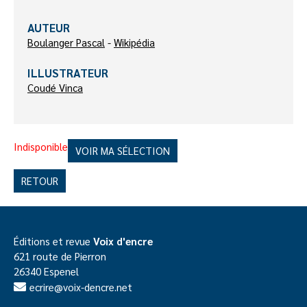
AUTEUR
Boulanger Pascal
-
Wikipédia
ILLUSTRATEUR
Coudé Vinca
Indisponible
VOIR MA SÉLECTION
RETOUR
Éditions et revue
Voix d'encre
621 route de Pierron
26340 Espenel
ecrire@voix-dencre.net