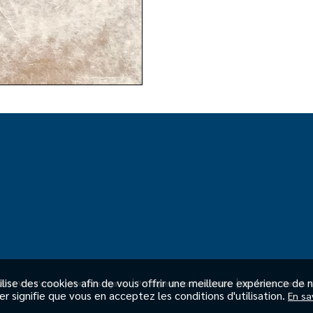
ilise des cookies afin de vous offrir une meilleure expérience de 
2021 Voix d'encre
Mentions légales
Politique de confidentialité
Réalisation Clerc & N
er signifie que vous en acceptez les conditions d'utilisation.
En sa