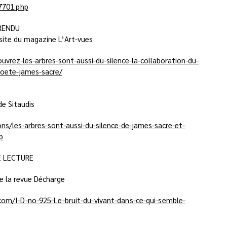
7701.php
RENDU
 site du magazine L’Art-vues
ouvrez-les-arbres-sont-aussi-du-silence-la-collaboration-du-
poete-james-sacre/
de Sitaudis
ons/les-arbres-sont-aussi-du-silence-de-james-sacre-et-
p
E LECTURE
 de la revue Décharge
com/I-D-no-925-Le-bruit-du-vivant-dans-ce-qui-semble-