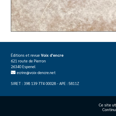
Éditions et revue
Voix d'encre
621 route de Pierron
26340 Espenel
ecrire@voix-dencre.net
SIRET : 398 139 774 00028 - APE : 5811Z
Ce site ut
©
Continu