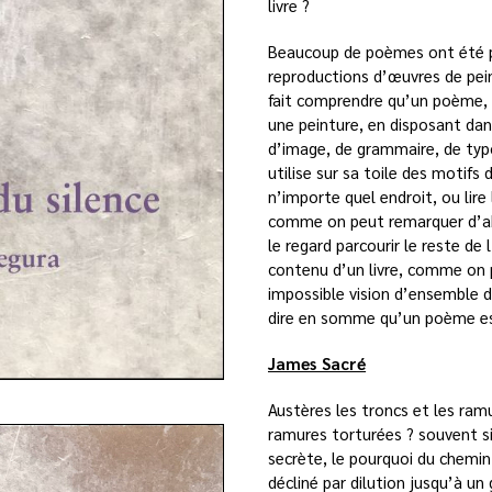
livre ?
Beaucoup de poèmes ont été pu
reproductions d’œuvres de pein
fait comprendre qu’un poème, 
une peinture, en disposant dans
d’image, de grammaire, de typo
utilise sur sa toile des motifs 
n’importe quel endroit, ou lir
comme on peut remarquer d’abor
le regard parcourir le reste d
contenu d’un livre, comme on p
impossible vision d’ensemble d
dire en somme qu’un poème es
James Sacré
Austères les troncs et les ra
ramures torturées ? souvent s
secrète, le pourquoi du chemin
décliné par dilution jusqu’à un g