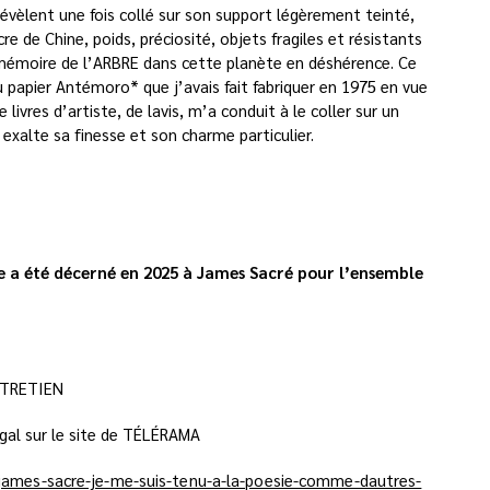
révèlent une fois collé sur son support légèrement teinté,
e de Chine, poids, préciosité, objets fragiles et résistants
mémoire de l’ARBRE dans cette planète en déshérence. Ce
du papier Antémoro* que j’avais fait fabriquer en 1975 en vue
 livres d’artiste, de lavis, m’a conduit à le coller sur un
 exalte sa finesse et son charme particulier.
ie a été décerné en 2025 à James Sacré pour l’ensemble
NTRETIEN
gal sur le site de TÉLÉRAMA
/james-sacre-je-me-suis-tenu-a-la-poesie-comme-dautres-