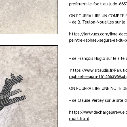
preferent-le-foot-au-judo-685
ON POURRA LIRE UN COMPTE 
• de B. Teulon-Nouailles sur le
https://lartvues.com/livre-dec
peintre-raphael-segura-et-du-
• de François Huglo sur le site 
https://www.sitaudis.fr/Paruti
raphael-segura-1614663969.ph
ON POURRA LIRE UNE NOTE D
• de Claude Vercey sur le site
https://www.dechargelarevue.
mort.html