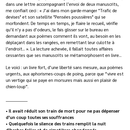
dans une lettre accompagnant l’envoi de deux manuscrits,
me confiait ceci : « J’ai dans mon garde-manger "Trafic de
devises" et son satellite "Pensées poussières" qui se
morfondent. De temps en temps, je flaire le recueil, vérifie
qu’il n’y a pas d’odeurs, le fais glisser sur le bureau en
demandant aux poèmes comment ils vont, au besoin en les
déplaçant dans les rangées, en remettant leur culotte à
l’endroit... ». La lecture achevée, il fallait toutes affaires
cessantes que ses manuscrits se métamorphosent en livre...
Le voici : un livre fort, d’une liberté sans mesure, aux poèmes
urgents, aux aphorismes-coups de poing, parce que “vivre est
un vertige qui se paye en morsures mais aussi en plaisir de
chien-loup”.
_______________
• Il avait réduit son train de mort
pour ne pas dépenser
d’un coup
toutes ses souffrances
•
Quelquefois
le silence des trains
remplit la nuit
d’herbes folles
et de cimetières abandonnés