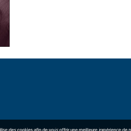
ilise des cookies afin de vous offrir une meilleure expérience de 
2021 Voix d'encre
Mentions légales
Politique de confidentialité
Réalisation Clerc & N