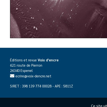
Éditions et revue
Voix d'encre
621 route de Pierron
26340 Espenel
ecrire@voix-dencre.net
SIRET : 398 139 774 00028 - APE : 5811Z
Ce site ut
©